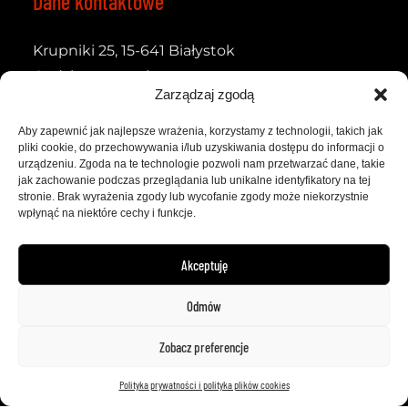
Dane kontaktowe
Krupniki 25, 15-641 Białystok
Godziny otwarcia:
Zarządzaj zgodą
Pon. - Pt.
07:00 - 20:00
Aby zapewnić jak najlepsze wrażenia, korzystamy z technologii, takich jak
e-mail: salon@topauto.com.pl
pliki cookie, do przechowywania i/lub uzyskiwania dostępu do informacji o
urządzeniu. Zgoda na te technologie pozwoli nam przetwarzać dane, takie
tel.: +48 664 441 321
jak zachowanie podczas przeglądania lub unikalne identyfikatory na tej
stronie. Brak wyrażenia zgody lub wycofanie zgody może niekorzystnie
wpłynąć na niektóre cechy i funkcje.
Akceptuję
Odmów
Zobacz preferencje
Polityka prywatności i polityka plików cookies